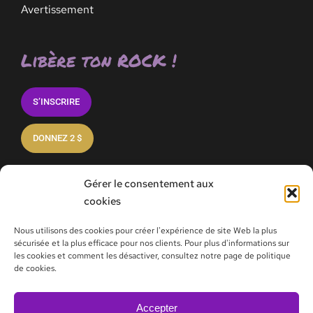
Avertissement
Libère ton ROCK !
S’INSCRIRE
DONNEZ 2 $
Gérer le consentement aux
cookies
Nous utilisons des cookies pour créer l'expérience de site Web la plus
sécurisée et la plus efficace pour nos clients. Pour plus d'informations sur
les cookies et comment les désactiver, consultez notre page de politique
de cookies.
info@immersionrockmontreal.com
NEQ – 1170808464
438 317-0365
Accepter