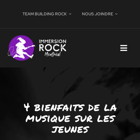
Passer
au
TEAM BUILDING ROCK
NOUS JOINDRE
contenu
Toggl
Navig
À propos
Parascolaire
4 bienfaits de la
Camps de jour
musique sur les
EXPÉRIENCE À LA CARTE
jeunes