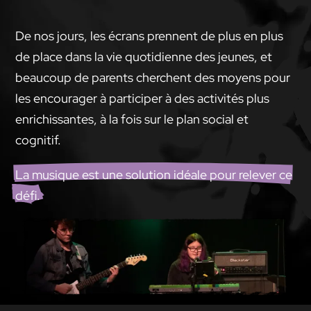
À voir
De nos jours, les écrans prennent de plus en plus
S’INSCRIRE
de place dans la vie quotidienne des jeunes, et
beaucoup de parents cherchent des moyens pour
les encourager à participer à des activités plus
enrichissantes, à la fois sur le plan social et
cognitif.
La musique est une solution idéale pour relever ce
défi.